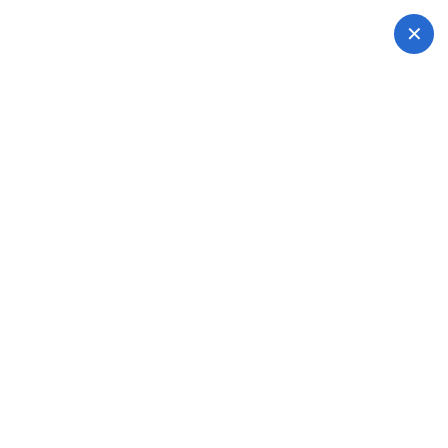
登录平台
✕
标签云列表
按标签聚合浏览相关文章
字节跳动与美团核心岗位需求对比，薪酬差异，竞争格