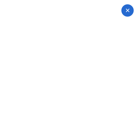
登录平台
✕
苹果模型性能对比华为芯片
算力差异
2026-06-17
澳门银河娱乐城
苹果M系列
精选摘要
本文对比分析了苹果M系列与华为麒麟芯片在AI